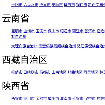
贵阳市
六盘水市
遵义市
安顺市
毕节市
铜仁市
黔西南布
云南省
昆明市
曲靖市
玉溪市
保山市
昭通市
丽江市
普洱市
临沧
族自治州
大理白族自治州
德宏傣族景颇族自治州
怒江傈僳族自治
西藏自治区
拉萨市
日喀则市
昌都市
山南地区
那曲地区
阿里地区
林
陕西省
西安市
铜川市
宝鸡市
咸阳市
渭南市
延安市
汉中市
榆林