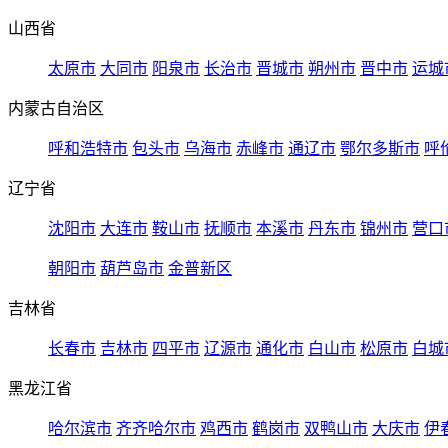
山西省
太原市
大同市
阳泉市
长治市
晋城市
朔州市
晋中市
运城
内蒙古自治区
呼和浩特市
包头市
乌海市
赤峰市
通辽市
鄂尔多斯市
呼
辽宁省
沈阳市
大连市
鞍山市
抚顺市
本溪市
丹东市
锦州市
营口
朝阳市
葫芦岛市
金普新区
吉林省
长春市
吉林市
四平市
辽源市
通化市
白山市
松原市
白城
黑龙江省
哈尔滨市
齐齐哈尔市
鸡西市
鹤岗市
双鸭山市
大庆市
伊