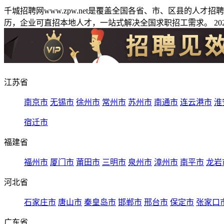
千城招聘网www.zpw.net是覆盖全国各省、市、区县的人
历，企业可直招本地人才，一站式解决全国求职招工需求。 2026
江苏省
南京市
无锡市
徐州市
常州市
苏州市
南通市
连云港市
淮
宿迁市
福建省
福州市
厦门市
莆田市
三明市
泉州市
漳州市
南平市
龙岩
河北省
石家庄市
唐山市
秦皇岛市
邯郸市
邢台市
保定市
张家口
广东省