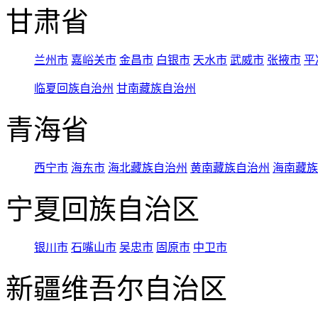
甘肃省
兰州市
嘉峪关市
金昌市
白银市
天水市
武威市
张掖市
平
临夏回族自治州
甘南藏族自治州
青海省
西宁市
海东市
海北藏族自治州
黄南藏族自治州
海南藏族
宁夏回族自治区
银川市
石嘴山市
吴忠市
固原市
中卫市
新疆维吾尔自治区