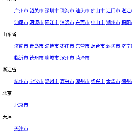
广州市
韶关市
深圳市
珠海市
汕头市
佛山市
江门市
湛江
汕尾市
河源市
阳江市
清远市
东莞市
中山市
潮州市
揭阳
山东省
济南市
青岛市
淄博市
枣庄市
东营市
烟台市
潍坊市
济宁
临沂市
德州市
聊城市
滨州市
菏泽市
浙江省
杭州市
宁波市
温州市
嘉兴市
湖州市
绍兴市
金华市
衢州
北京
北京市
天津
天津市