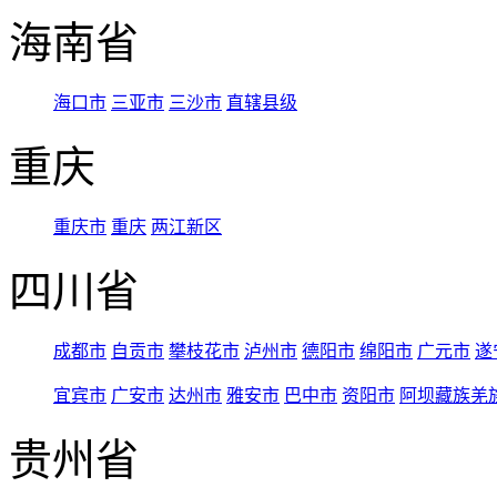
海南省
海口市
三亚市
三沙市
直辖县级
重庆
重庆市
重庆
两江新区
四川省
成都市
自贡市
攀枝花市
泸州市
德阳市
绵阳市
广元市
遂
宜宾市
广安市
达州市
雅安市
巴中市
资阳市
阿坝藏族羌
贵州省