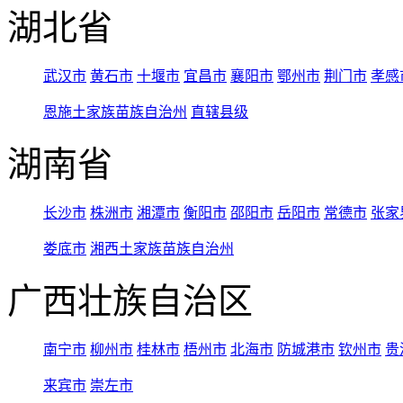
湖北省
武汉市
黄石市
十堰市
宜昌市
襄阳市
鄂州市
荆门市
孝感
恩施土家族苗族自治州
直辖县级
湖南省
长沙市
株洲市
湘潭市
衡阳市
邵阳市
岳阳市
常德市
张家
娄底市
湘西土家族苗族自治州
广西壮族自治区
南宁市
柳州市
桂林市
梧州市
北海市
防城港市
钦州市
贵
来宾市
崇左市