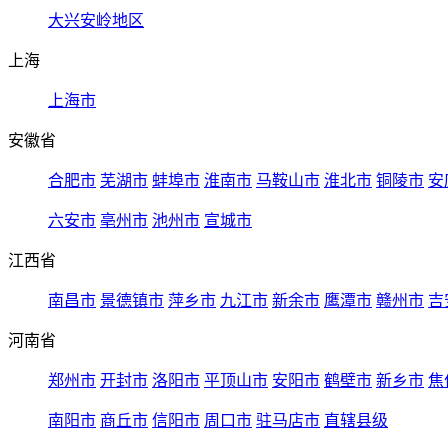
大兴安岭地区
上海
上海市
安徽省
合肥市
芜湖市
蚌埠市
淮南市
马鞍山市
淮北市
铜陵市
安
六安市
亳州市
池州市
宣城市
江西省
南昌市
景德镇市
萍乡市
九江市
新余市
鹰潭市
赣州市
吉
河南省
郑州市
开封市
洛阳市
平顶山市
安阳市
鹤壁市
新乡市
焦
南阳市
商丘市
信阳市
周口市
驻马店市
直辖县级